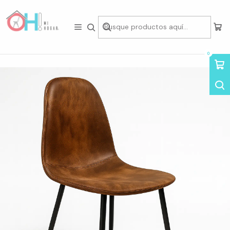
Tienda física en Av Portugal 412, Local 15, Piso 2, Santiago Centro.
Visítanos
Inicio
Asientos
Sillas
Sillas de Eco-Cuero
Silla Eames Ecocuero PN
0