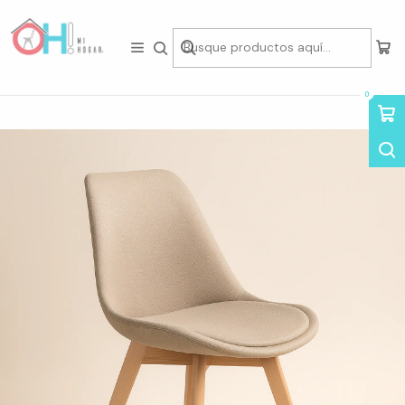
Tienda física en Av Portugal 412, Local 15, Piso 2, Santiago Centro.
Visítanos
Inicio
Asientos
Sillas
Sillas de Lino
Silla Eames Tulip Lino Acolchada
0