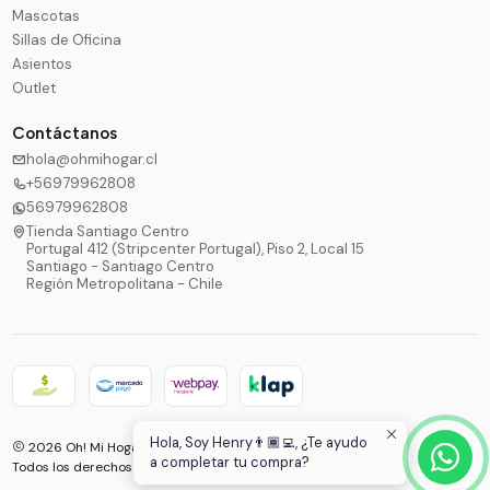
Mascotas
Sillas de Oficina
Asientos
Outlet
Contáctanos
hola@ohmihogar.cl
+56979962808
56979962808
Tienda Santiago Centro
Portugal 412 (Stripcenter Portugal), Piso 2, Local 15
Santiago - Santiago Centro
Región Metropolitana - Chile
Hola, Soy Henry👨🏾‍💻, ¿Te ayudo
2026 Oh! Mi Hogar®.
a completar tu compra?
Todos los derechos reservados.
Desarrollado por Jumpseller
.