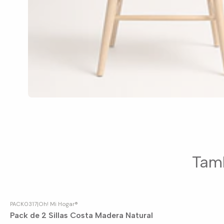
Tamb
PACK0317
|
Oh! Mi Hogar®
-5%
OFF
Pack de 2 Sillas Costa Madera Natural
Agotado