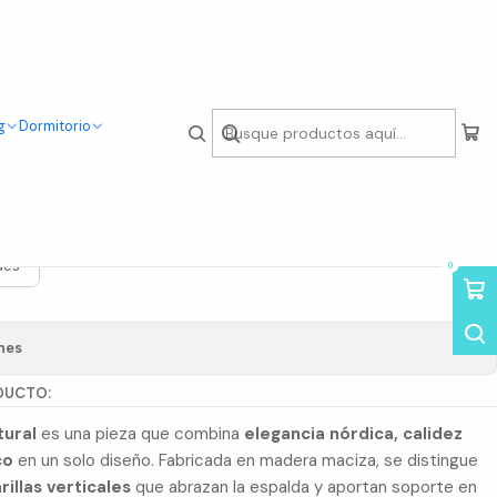
g
Dormitorio
 de Madera Natural
des
0
nes
DUCTO:
tural
es una pieza que combina
elegancia nórdica, calidez
co
en un solo diseño. Fabricada en madera maciza, se distingue
illas verticales
que abrazan la espalda y aportan soporte en