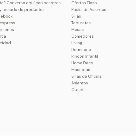
da? Conversa aquí con nosotros
Ofertas Flash
 y armado de productos
Packs de Asientos
cebook
Sillas
uexpress
Taburetes
iciones
Mesas
ntía
Comedores
acidad
Living
Dormitorio
Rincón Infantil
Home Deco
Mascotas
Sillas de Oficina
Asientos
Outlet