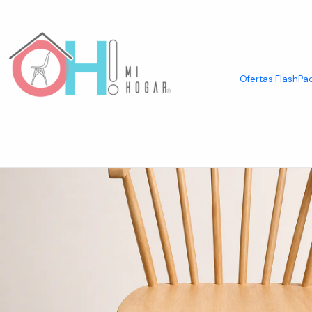
Inicio
Asientos
Sillas
Sillas de Madera y Ratán
Silla Costa de Mader
Ofertas Flash
Pac