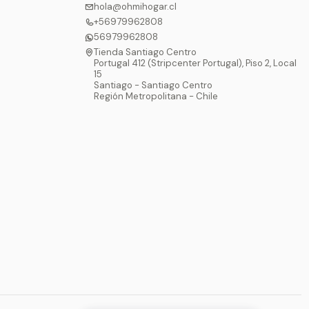
hola@ohmihogar.cl
+56979962808
56979962808
Tienda Santiago Centro
Portugal 412 (Stripcenter Portugal), Piso 2, Local
15
Santiago - Santiago Centro
Región Metropolitana - Chile