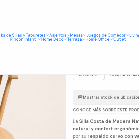
Tienda física en Av Portugal 412, Local 15, Piso 2, Santiago Centro.
Visítanos
a Natural
ks de Sillas y Taburetes
Asientos
Mesas
Juegos de Comedor
Livin
|
Rincón Infantil
Home Deco
Terraza
Home Office
Outlet
Silla Costa
PRESENTACIÓN
Unitario x1
Pack x2 Unida
Mostrar stock de ubicacio
CONOCE MÁS SOBRE ESTE PRO
La
Silla Costa de Madera Na
natural y confort ergonómi
por su
respaldo curvo con var