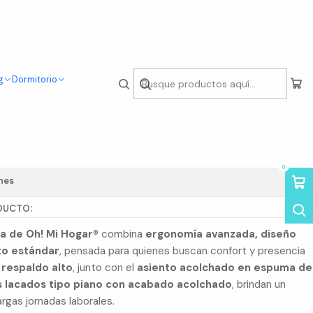
g
Dormitorio
cina Ejecutiva de
0
nes
DUCTO:
ia de Oh! Mi Hogar®
combina
ergonomía avanzada, diseño
to estándar
, pensada para quienes buscan confort y presencia
u
respaldo alto
, junto con el
asiento acolchado en espuma de
 lacados tipo piano con acabado acolchado
, brindan un
rgas jornadas laborales.