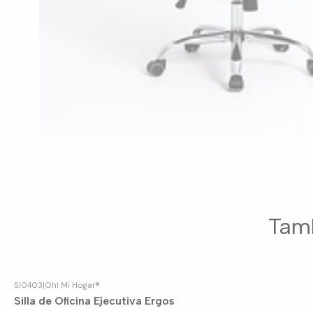
Tamb
SI0403
|
Oh! Mi Hogar®
Agotado
Silla de Oficina Ejecutiva Ergos