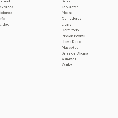
cebook
Sillas
uexpress
Taburetes
iciones
Mesas
ntía
Comedores
acidad
Living
Dormitorio
Rincón Infantil
Home Deco
Mascotas
Sillas de Oficina
Asientos
Outlet