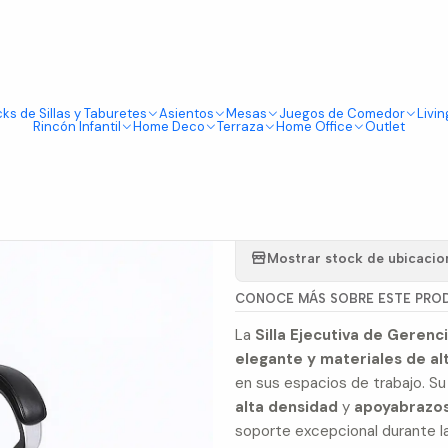
Tienda física en Av Portugal 412, Local 15, Piso 2, Santiago Centro.
Visítanos
rencia
ks de Sillas y Taburetes
Asientos
Mesas
Juegos de Comedor
Livin
|
Rincón Infantil
Home Deco
Terraza
Home Office
Outlet
Silla de Ofi
Gerencia
Mostrar stock de ubicacio
CONOCE MÁS SOBRE ESTE PRO
La
Silla Ejecutiva de Gerenc
elegante y materiales de al
en sus espacios de trabajo. S
alta densidad
y
apoyabrazos
soporte excepcional durante la