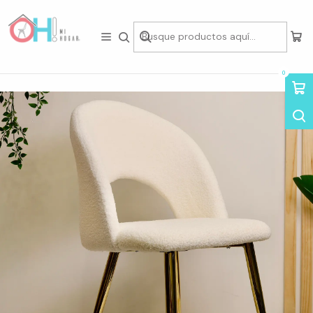
Tienda física en Av Portugal 412, Local 15, Piso 2, Santiago Centro.
Visítanos
Inicio
Asientos
Sillas
Sillas de Felpa
Silla Lana Bouclé
0