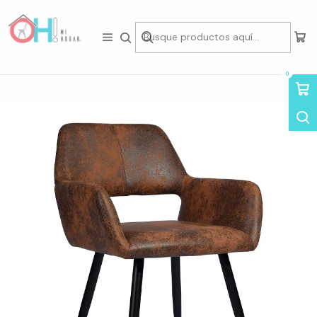
Tienda física en Av Portugal 412, Local 15, Piso 2, Santiago Centro.
Visítanos
Inicio
Asientos
Sillas
Sillas de Eco-Cuero
Sitial Boston Ecocuero Café
0