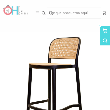
Tienda física en Av Portugal 412, Local 15, Piso 2, Santiago Centro.
Visítanos
Inicio
Asientos
Sillas
Sillas Minimalistas
Taburete Aia 65cm
0