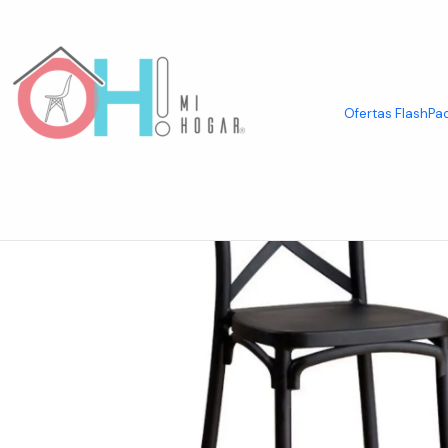
Inicio
Asientos
Taburetes & Sillas Bar
Taburete Crossback Basic N
Ofertas Flash
Pac