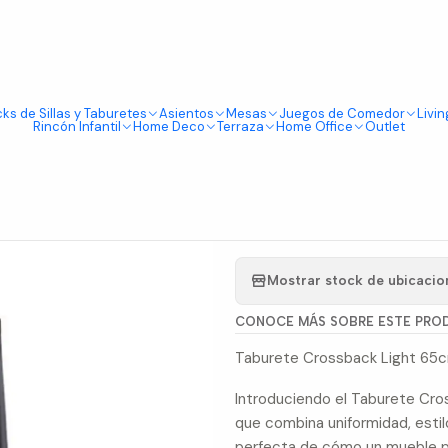
Tienda física en Av Portugal 412, Local 15, Piso 2, Santiago Centro.
Visítanos
egro 65cm
ks de Sillas y Taburetes
Asientos
Mesas
Juegos de Comedor
Livin
|
Rincón Infantil
Home Deco
Terraza
Home Office
Outlet
Taburete C
65cm
5.0
1 reseña
Mostrar stock de ubicacio
CONOCE MÁS SOBRE ESTE PRO
Taburete Crossback Light 65c
Introduciendo el Taburete Cro
que combina uniformidad, estilo
perfecta de cómo un mueble p