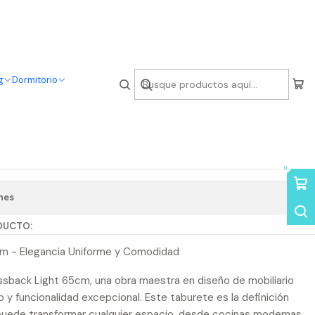
g
Dormitorio
rossback Basic Negro
0
nes
DUCTO:
m - Elegancia Uniforme y Comodidad
ssback Light 65cm, una obra maestra en diseño de mobiliario
 y funcionalidad excepcional. Este taburete es la definición
uede transformar cualquier espacio, desde cocinas modernas