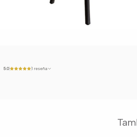
5.0
1 reseña
Tamb