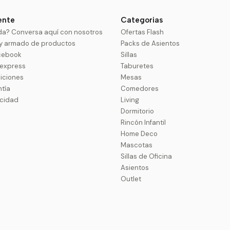
iente
Categorias
da? Conversa aquí con nosotros
Ofertas Flash
 y armado de productos
Packs de Asientos
cebook
Sillas
uexpress
Taburetes
iciones
Mesas
ntía
Comedores
acidad
Living
Dormitorio
Rincón Infantil
Home Deco
Mascotas
Sillas de Oficina
Asientos
Outlet