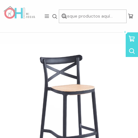
Tienda física en Av Portugal 412, Local 15, Piso 2, Santiago Centro.
Visítanos
Inicio
Asientos
Taburetes & Sillas Bar
Taburete Crossback Top 76cm
0