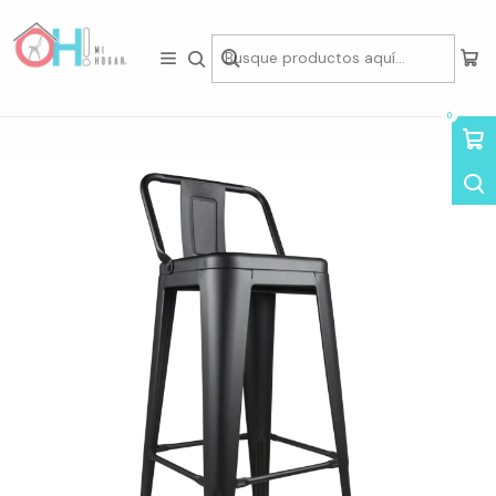
Tienda física en Av Portugal 412, Local 15, Piso 2, Santiago Centro.
Visítanos
Inicio
Asientos
Sillas
Sillas por Diseño
Sillas Tolix
Taburete Tolix 65cm
0