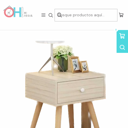
Tienda física en Av Portugal 412, Local 15, Piso 2, Santiago Centro.
Visítanos
Inicio
Living
Mesas Laterales & Veladores
Velador Eames Madera Clara
0