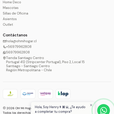
Home Deco
Mascotas
Sillas de Oficina
Asientos
Outlet
Contáctanos
hola@ohmihogar.cl
+56979962808
56979962808
Tienda Santiago Centro
Portugal 412 (Stripcenter Portugal), Piso 2, Local 15
Santiago - Santiago Centro
Región Metropolitana - Chile
Hola, Soy Henry👨🏾‍💻, ¿Te ayudo
2026 Oh! Mi Hogar®.
a completar tu compra?
Todos los derechos reservados.
Desarrollado por Jumpseller
.