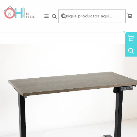
Tienda física en Av Portugal 412, Local 15, Piso 2, Santiago Centro.
Visítanos
Inicio
Home Office
Escritorios
Escritorio Minimal 120x60cm Altura Regulable Electrico Gris
0