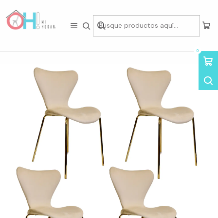
Tienda física en Av Portugal 412, Local 15, Piso 2, Santiago Centro.
Visítanos
Inicio
Asientos
Sillas
Sillas de Felpa
Pack de 4 Sillas Marta
0