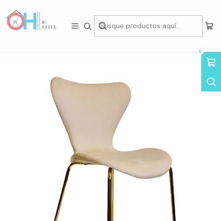
Tienda física en Av Portugal 412, Local 15, Piso 2, Santiago Centro.
Visítanos
Inicio
Asientos
Sillas
Sillas de Felpa
Silla Marta
0