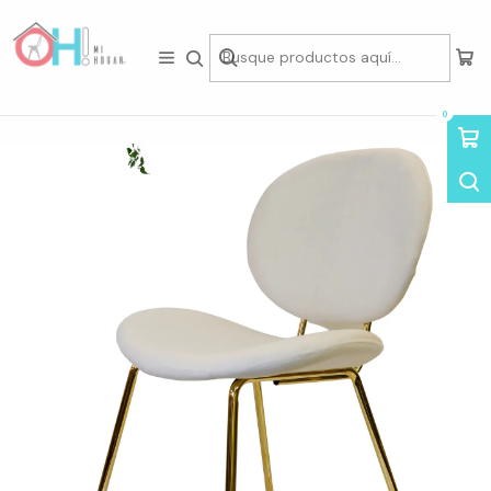
Tienda física en Av Portugal 412, Local 15, Piso 2, Santiago Centro.
Visítanos
Inicio
Asientos
Sillas
Sillas de Felpa
Silla Leia
0