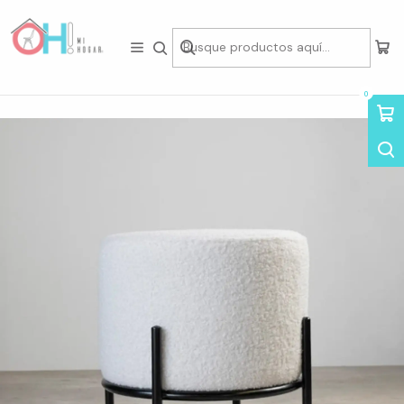
Tienda física en Av Portugal 412, Local 15, Piso 2, Santiago Centro.
Visítanos
Inicio
Living
Puff & Banquetas
Pouf - Puf Cloud Blanco
0