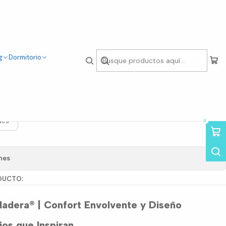
g
Dormitorio
a Cloud de Madera
des
0
nes
DUCTO:
Madera® | Confort Envolvente y Diseño
os que Inspiran