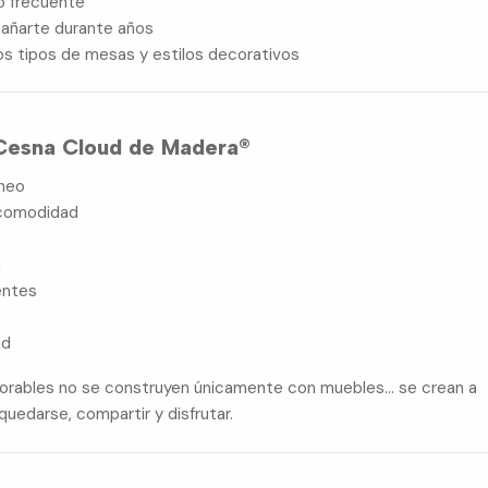
so frecuente
añarte durante años
tos tipos de mesas y estilos decorativos
a Cesna Cloud de Madera®
neo
 comodidad
a
entes
ad
rables no se construyen únicamente con muebles… se crean a
quedarse, compartir y disfrutar.