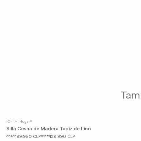
Tamb
|
Oh! Mi Hogar®
Silla Cesna de Madera Tapiz de Lino
99.990 CLP
129.990 CLP
desde
hasta