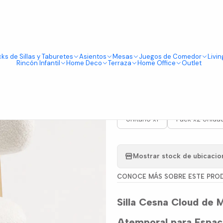
Tienda física en Av Portugal 412, Local 15, Piso 2, Santiago Centro.
Visítanos
ks de Sillas y Taburetes
Asientos
Mesas
Juegos de Comedor
Livin
|
Rincón Infantil
Home Deco
Terraza
Home Office
Outlet
Silla Cesn
PRESENTACIÓN
Unitario x1
Pack x2 Unida
Mostrar stock de ubicacio
CONOCE MÁS SOBRE ESTE PRO
Silla Cesna Cloud de 
Atemporal para Espaci