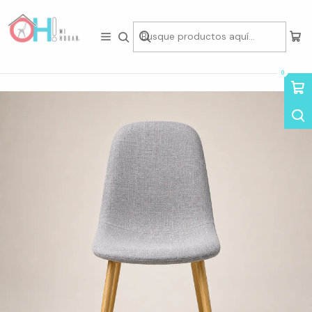
Tienda física en Av Portugal 412, Local 15, Piso 2, Santiago Centro.
Visítanos
Inicio
Asientos
Sillas
Silla Eames Lino Oak Gris
0